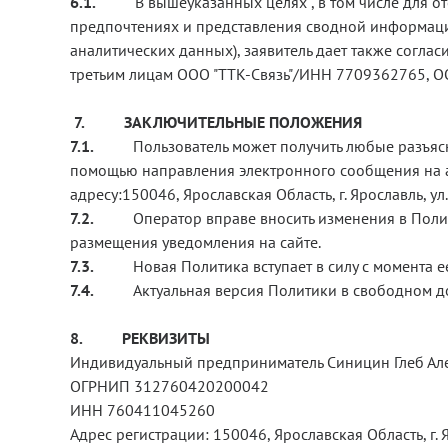
6.1.
В вышеуказанных целях , в том числе для 
предпочтениях и представления сводной информации
аналитических данных), заявитель дает также согла
третьим лицам ООО "ТТК-Связь"/ИНН 7709362765, 
7.
ЗАКЛЮЧИТЕЛЬНЫЕ ПОЛОЖЕНИЯ
7.1.
Пользователь может получить любые разъяс
помощью направления электронного сообщения на а
адресу:150046, Ярославская Область, г. Ярославль, ул. Ти
7.2.
Оператор вправе вносить изменения в Поли
размещения уведомления на сайте.
7.3.
Новая Политика вступает в силу с момента 
7.4.
Актуальная версия Политики в свободном до
8.
РЕКВИЗИТЫ
Индивидуальный предприниматель Синицин Глеб Ал
ОГРНИП 312760420200042
ИНН 760411045260
Адрес регистрации: 150046, Ярославская Область, г. Ярос