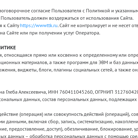
зоговорочное согласие Пользователя с Политикой и указанны
 Пользователь должен воздержаться от использования Сайта.
я к Сайту
https://wwwttk.ru
. Сайт не контролирует и не несет от
на Сайте или при получении услуг Оператора.
ЛИТИКЕ
 относящаяся прямо или косвенно к определенному или опре
ационных материалов, а также программ для ЭВМ и баз данных,
жения, виджеты, блоги, плагины социальных сетей, а также о
а Глеба Алексеевича, ИНН 760411045260, ОГРНИП 31276042
ональных данных, состав персональных данных, подлежащих о
йствие (операция) или совокупность действий (операций), с
ми данными, включая сбор, запись, систематизацию, накоплени
ние, предоставление, доступ), обезличивание, блокирование, 
ых данных – обработка персональных данных с помощью сред