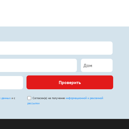
Проверить
х данных
и с
Согласен(а) на получение
информационной и рекламной
рассылки