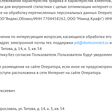
отслеживания характеристик трафика и характеристик клиенто
 для внутренней статистики с целью оптимизации интернет-се
сие на обработку перечисленных персональных данных Операто
ООО"Яндекс.Облако/ИНН 7704458262, ООО "Маинд Крафт"/ ИН
нения по интересующим вопросам, касающихся обработки его
дрес электронной почты тех. поддержки
pd@domconnect.ru
и
това, д. 14, к. 3, кв. 54
тику без согласия Пользователя. Пользователи будут уведомле
ее размещения на сайте Оператора, если иное не предусмотре
ступе расположена в сети Интернет на сайте Оператора.
ексеевич
лавль, ул. Титова, д. 14, к. 3, кв. 54