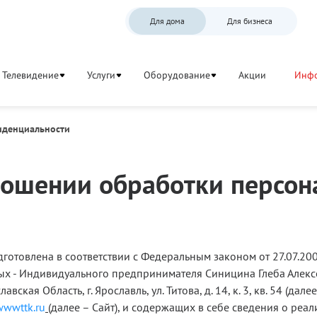
Для дома
Для бизнеса
Телевидение
Услуги
Оборудование
Акции
Инф
иденциальности
Текст
ношении обработки персо
политики
дготовлена в соответствии с Федеральным законом от 27.07.
ых - Индивидуального предпринимателя Синицина Глеба Але
кая Область, г. Ярославль, ул. Титова, д. 14, к. 3, кв. 54 (да
wwwttk.ru
(далее – Сайт), и содержащих в себе сведения о ре