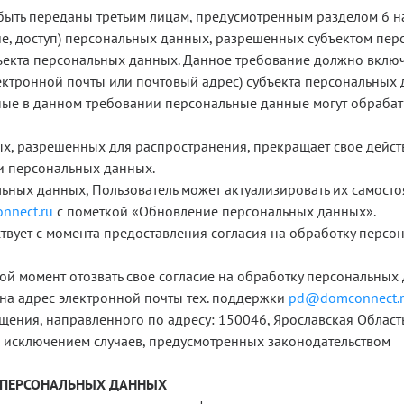
быть переданы третьим лицам, предусмотренным разделом 6 н
ие, доступ) персональных данных, разрешенных субъектом пе
екта персональных данных. Данное требование должно включат
ктронной почты или почтовый адрес) субъекта персональных 
ые в данном требовании персональные данные могут обрабаты
х, разрешенных для распространения, прекращает свое дейст
ки персональных данных.
льных данных, Пользователь может актуализировать их самост
nect.ru
с пометкой «Обновление персональных данных».
вует с момента предоставления согласия на обработку персо
й момент отозвать свое согласие на обработку персональных
на адрес электронной почты тех. поддержки
pd@domconnect.
, направленного по адресу: 150046, Ярославская Область, г. Яро
а исключением случаев, предусмотренных законодательством
Е ПЕРСОНАЛЬНЫХ ДАННЫХ