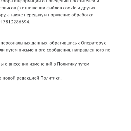
в, сбора информации о поведении посетителей и
рвисов (в отношении файлов cookie и других
ру, а также передачу и поручение обработки
Н 7813286694.
 персональных данных, обратившись к Оператору с
ли путем письменного сообщения, направленного по
ны о внесении изменений в Политику путем
но новой редакцией Политики.